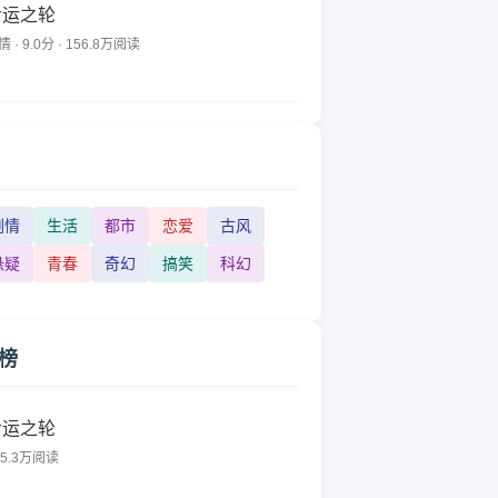
命运之轮
 · 9.0分 · 156.8万阅读
剧情
生活
都市
恋爱
古风
悬疑
青春
奇幻
搞笑
科幻
榜
命运之轮
45.3万阅读