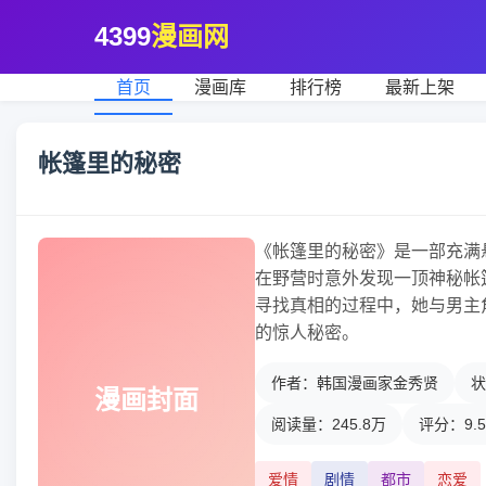
4399
漫画网
首页
漫画库
排行榜
最新上架
帐篷里的秘密
《帐篷里的秘密》是一部充满
在野营时意外发现一顶神秘帐
寻找真相的过程中，她与男主
的惊人秘密。
作者：韩国漫画家金秀贤
状
漫画封面
阅读量：245.8万
评分：9.
爱情
剧情
都市
恋爱