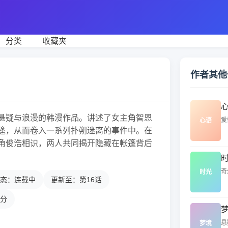
分类
收藏夹
作者其他
悬疑与浪漫的韩漫作品。讲述了女主角智恩
爱情
心语
篷，从而卷入一系列扑朔迷离的事件中。在
角俊浩相识，两人共同揭开隐藏在帐篷背后
奇幻
时光
态：连载中
更新至：第16话
5分
悬疑
梦境