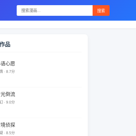
搜索
作品
心语心愿
 · 8.7分
时光倒流
 · 9.0分
梦境侦探
 · 8.5分